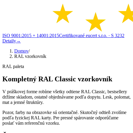
ISO 9001:2015 + 14001:2015
Certifikované eucert s.r.o.
· S 3232
Detaily
→
Domov
/
RAL vzorkovník
RAL paleta
Kompletný RAL Classic vzorkovník
V práškovej forme robíme všetky odtiene RAL Classic, bestsellery
držíme skladom, ostatné objednávame podľa dopytu. Lesk, polomat,
mat a jemné štruktúry.
Pozor, farby na obrazovke sú orientačné. Skutočný odtieň zvolíme
podľa fyzickej RAL karty. Pre presné spárovanie odporúčame
poslať vám referenčnú vzorku.