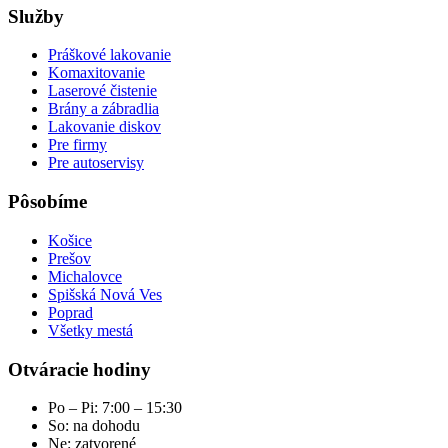
Služby
Práškové lakovanie
Komaxitovanie
Laserové čistenie
Brány a zábradlia
Lakovanie diskov
Pre firmy
Pre autoservisy
Pôsobíme
Košice
Prešov
Michalovce
Spišská Nová Ves
Poprad
Všetky mestá
Otváracie hodiny
Po – Pi: 7:00 – 15:30
So: na dohodu
Ne: zatvorené