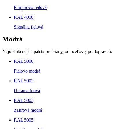
Purpurovo fialová
RAL 4008
Signálna fialová
Modrá
Najobľúbenejšia paleta pre brány, od oceľovej po dopravnú.
RAL 5000
Fialovo modrá
RAL 5002
Ultramarínová
RAL 5003
Zafírová modrá
RAL 5005