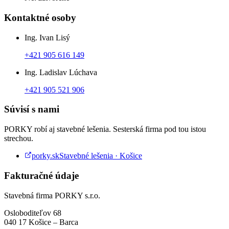
Kontaktné osoby
Ing. Ivan Lisý
+421 905 616 149
Ing. Ladislav Lúchava
+421 905 521 906
Súvisí s nami
PORKY robí aj stavebné lešenia. Sesterská firma pod tou istou
strechou.
porky.sk
Stavebné lešenia · Košice
Fakturačné údaje
Stavebná firma PORKY s.r.o.
Osloboditeľov 68
040 17
Košice
–
Barca