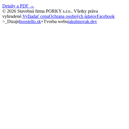
Detaily a PDF →
©
2026
Stavebná firma PORKY s.r.o.
. Všetky práva
vyhradené.
Vyžiadať cenu
Ochrana osobných údajov
Facebook
>_
Dizajn
boostello.sk
×
Tvorba webu
jakubnovak.dev