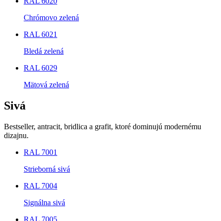
RAL 6020
Chrómovo zelená
RAL 6021
Bledá zelená
RAL 6029
Mätová zelená
Sivá
Bestseller, antracit, bridlica a grafit, ktoré dominujú modernému
dizajnu.
RAL 7001
Strieborná sivá
RAL 7004
Signálna sivá
RAL 7005