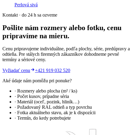
Perlová sivá
Kontakt · do 24 h sa ozveme
Pošlite nám rozmery alebo fotku, cenu
pripravíme na mieru.
Cenu pripravujeme individuálne, podľa plochy, série, predúpravy a
odtieňa. Pre stálych firemných zákazníkov dohodneme pevné
termíny a sériové ceny.
Vyžiadať cenu
+421 919 032 520
Aké údaje nám pomôžu pri ponuke?
· Rozmery alebo plocha (m² / ks)
· Počet kusov, prípadne séria
· Materiál (oceľ, pozink, hliník…)
· Požadovaný RAL odtieň a typ povrchu
· Fotka aktuálneho stavu, ak je k dispozícii
· Termín, do kedy potrebujete