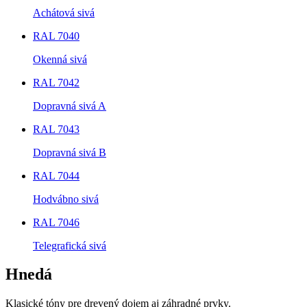
Achátová sivá
RAL 7040
Okenná sivá
RAL 7042
Dopravná sivá A
RAL 7043
Dopravná sivá B
RAL 7044
Hodvábno sivá
RAL 7046
Telegrafická sivá
Hnedá
Klasické tóny pre drevený dojem aj záhradné prvky.