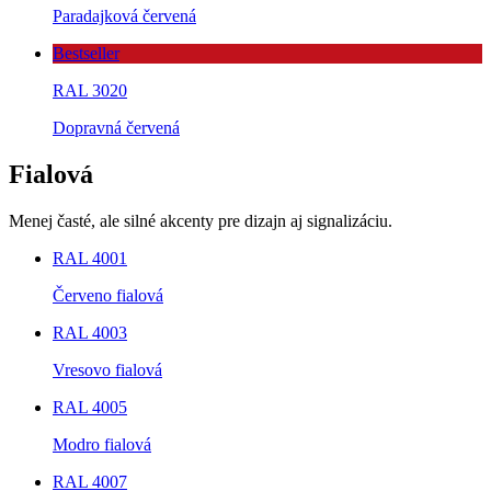
Paradajková červená
Bestseller
RAL 3020
Dopravná červená
Fialová
Menej časté, ale silné akcenty pre dizajn aj signalizáciu.
RAL 4001
Červeno fialová
RAL 4003
Vresovo fialová
RAL 4005
Modro fialová
RAL 4007