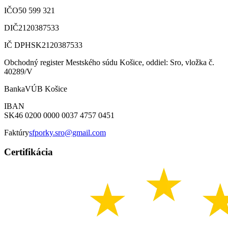
IČO
50 599 321
DIČ
2120387533
IČ DPH
SK2120387533
Obchodný register Mestského súdu Košice, oddiel: Sro, vložka č.
40289/V
Banka
VÚB Košice
IBAN
SK46 0200 0000 0037 4757 0451
Faktúry
sfporky.sro@gmail.com
Certifikácia