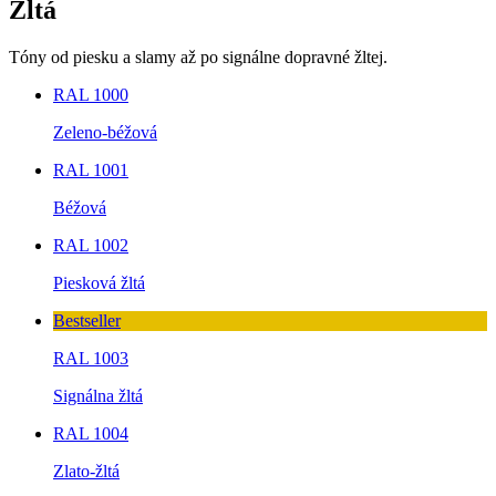
Žltá
Tóny od piesku a slamy až po signálne dopravné žltej.
RAL 1000
Zeleno-béžová
RAL 1001
Béžová
RAL 1002
Piesková žltá
Bestseller
RAL 1003
Signálna žltá
RAL 1004
Zlato-žltá