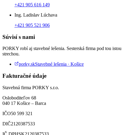
+421 905 616 149
Ing. Ladislav Lúchava
+421 905 521 906
Súvisí s nami
PORKY robí aj stavebné lešenia. Sesterská firma pod tou istou
strechou.
porky.sk
Stavebné lešenia · Košice
Fakturačné údaje
Stavebná firma PORKY s.r.o.
Osloboditeľov 68
040 17
Košice
–
Barca
IČO
50 599 321
DIČ
2120387533
IČ DPH
SK2120387533