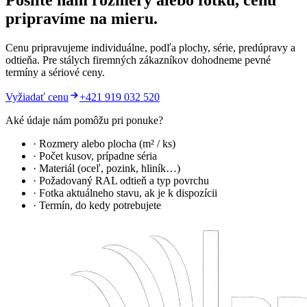
Pošlite nám rozmery alebo fotku, cenu
pripravíme na mieru.
Cenu pripravujeme individuálne, podľa plochy, série, predúpravy a
odtieňa. Pre stálych firemných zákazníkov dohodneme pevné
termíny a sériové ceny.
Vyžiadať cenu
+421 919 032 520
Aké údaje nám pomôžu pri ponuke?
· Rozmery alebo plocha (m² / ks)
· Počet kusov, prípadne séria
· Materiál (oceľ, pozink, hliník…)
· Požadovaný RAL odtieň a typ povrchu
· Fotka aktuálneho stavu, ak je k dispozícii
· Termín, do kedy potrebujete