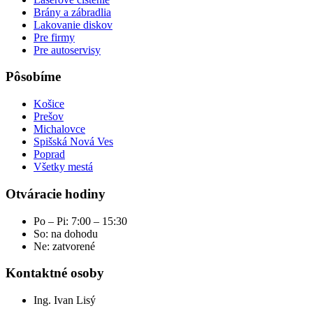
Brány a zábradlia
Lakovanie diskov
Pre firmy
Pre autoservisy
Pôsobíme
Košice
Prešov
Michalovce
Spišská Nová Ves
Poprad
Všetky mestá
Otváracie hodiny
Po – Pi: 7:00 – 15:30
So: na dohodu
Ne: zatvorené
Kontaktné osoby
Ing. Ivan Lisý