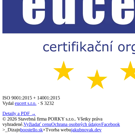
ISO 9001:2015 + 14001:2015
Vydal
eucert s.r.o.
· S 3232
Detaily a PDF →
©
2026
Stavebná firma PORKY s.r.o.
. Všetky práva
vyhradené.
Vyžiadať cenu
Ochrana osobných údajov
Facebook
>_
Dizajn
boostello.sk
×
Tvorba webu
jakubnovak.dev