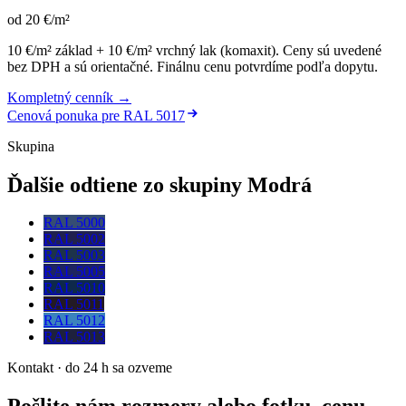
od
20
€
/m²
10 €/m² základ + 10 €/m² vrchný lak (komaxit)
.
Ceny sú uvedené
bez DPH a sú orientačné. Finálnu cenu potvrdíme podľa dopytu.
Kompletný cenník →
Cenová ponuka pre
RAL 5017
Skupina
Ďalšie odtiene zo skupiny Modrá
RAL 5000
RAL 5002
RAL 5003
RAL 5005
RAL 5010
RAL 5011
RAL 5012
RAL 5013
Kontakt · do 24 h sa ozveme