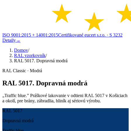
ISO 9001:2015 + 14001:2015
Certifikované eucert s.r.o.
· S 3232
Detaily
→
Domov
/
RAL vzorkovník
/
RAL 5017. Dopravná modrá
RAL Classic · Modrá
RAL 5017. Dopravná modrá
„Traffic blue.” Práškové lakovanie v odtieni RAL 5017 v Košiciach
a okolí, pre brány, zábradlia, hliník aj sériovú výrobu.
RAL 5017
Dopravná modrá
Traffic blue