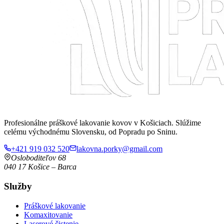
Profesionálne práškové lakovanie kovov v Košiciach. Slúžime
celému východnému Slovensku, od Popradu po Sninu.
+421 919 032 520
lakovna.porky@gmail.com
Osloboditeľov 68
040 17
Košice
–
Barca
Služby
Práškové lakovanie
Komaxitovanie
Laserové čistenie