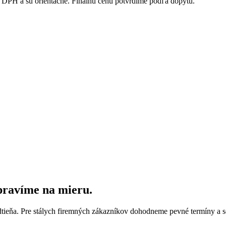
DPH a sú orientačné. Finálnu cenu potvrdíme podľa dopytu.
ipravíme na mieru.
dtieňa. Pre stálych firemných zákazníkov dohodneme pevné termíny a s