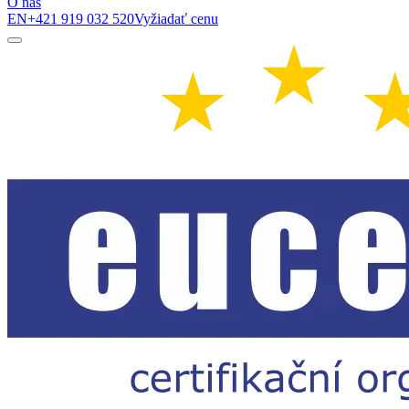
O nás
EN
+421 919 032 520
Vyžiadať cenu