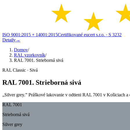
ISO 9001:2015 + 14001:2015
Certifikované eucert s.r.o.
· S 3232
Detaily
→
Domov
/
RAL vzorkovník
/
RAL 7001. Strieborná sivá
RAL Classic · Sivá
RAL 7001. Strieborná sivá
„Silver grey.” Práškové lakovanie v odtieni RAL 7001 v Košiciach a ok
RAL 7001
Strieborná sivá
Silver grey