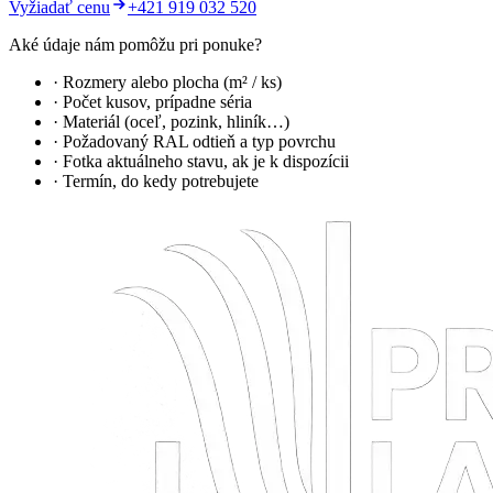
Vyžiadať cenu
+421 919 032 520
Aké údaje nám pomôžu pri ponuke?
· Rozmery alebo plocha (m² / ks)
· Počet kusov, prípadne séria
· Materiál (oceľ, pozink, hliník…)
· Požadovaný RAL odtieň a typ povrchu
· Fotka aktuálneho stavu, ak je k dispozícii
· Termín, do kedy potrebujete