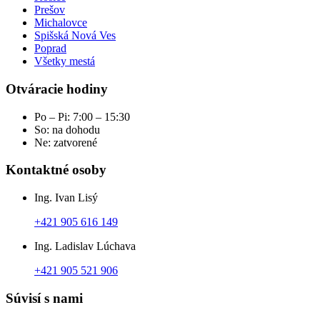
Prešov
Michalovce
Spišská Nová Ves
Poprad
Všetky mestá
Otváracie hodiny
Po – Pi: 7:00 – 15:30
So: na dohodu
Ne: zatvorené
Kontaktné osoby
Ing. Ivan Lisý
+421 905 616 149
Ing. Ladislav Lúchava
+421 905 521 906
Súvisí s nami