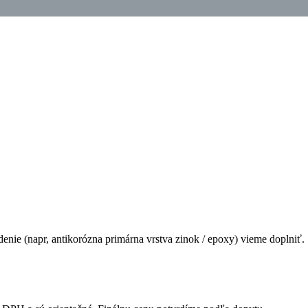
edenie (napr, antikorózna primárna vrstva zinok / epoxy) vieme doplniť.