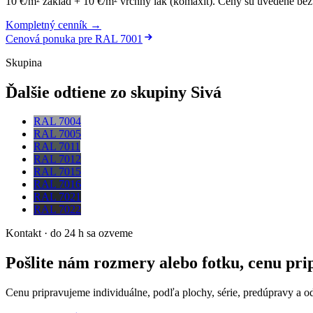
10 €/m² základ + 10 €/m² vrchný lak (komaxit)
.
Ceny sú uvedené bez 
Kompletný cenník →
Cenová ponuka pre
RAL 7001
Skupina
Ďalšie odtiene zo skupiny Sivá
RAL 7004
RAL 7005
RAL 7011
RAL 7012
RAL 7015
RAL 7016
RAL 7021
RAL 7022
Kontakt · do 24 h sa ozveme
Pošlite nám rozmery alebo fotku, cenu pr
Cenu pripravujeme individuálne, podľa plochy, série, predúpravy a o