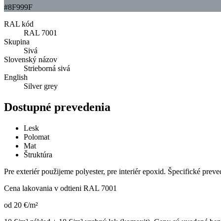
#8F999F
RAL kód
RAL 7001
Skupina
Sivá
Slovenský názov
Strieborná sivá
English
Silver grey
Dostupné prevedenia
Lesk
Polomat
Mat
Štruktúra
Pre exteriér použijeme polyester, pre interiér epoxid. Špecifické prev
Cena lakovania v odtieni
RAL 7001
od
20
€
/m²