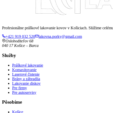
Profesionálne práškové lakovanie kovov v Košiciach. Slúžime celé
+421 919 032 520
lakovna.porky@gmail.com
Osloboditeľov 68
040 17
Košice
–
Barca
Služby
Práškové lakovanie
Komaxitovanie
Laserové čistenie
Brány a zábradlia
Lakovanie diskov
Pre firmy
Pre autoservisy
Pôsobíme
Košice