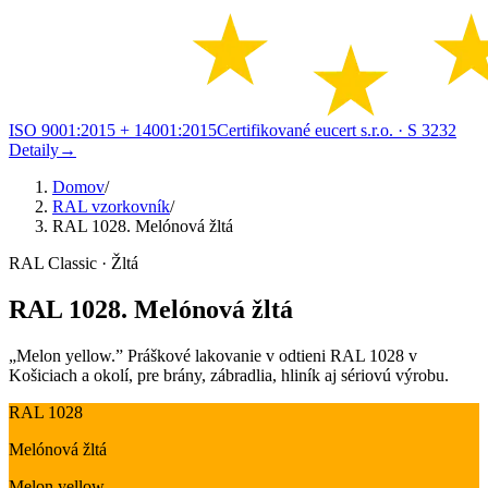
ISO 9001:2015 + 14001:2015
Certifikované eucert s.r.o.
· S 3232
Detaily
→
Domov
/
RAL vzorkovník
/
RAL 1028. Melónová žltá
RAL Classic · Žltá
RAL 1028. Melónová žltá
„Melon yellow.” Práškové lakovanie v odtieni RAL 1028 v
Košiciach a okolí, pre brány, zábradlia, hliník aj sériovú výrobu.
RAL 1028
Melónová žltá
Melon yellow