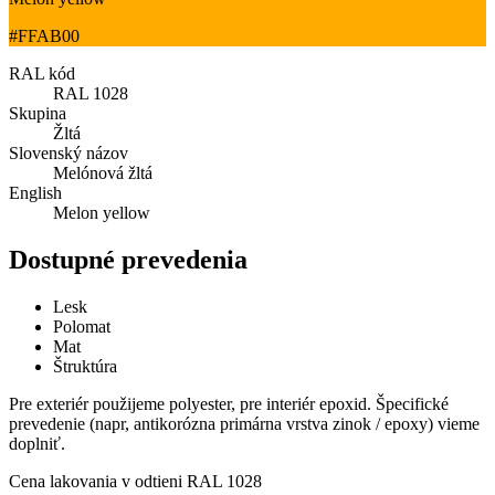
#FFAB00
RAL kód
RAL 1028
Skupina
Žltá
Slovenský názov
Melónová žltá
English
Melon yellow
Dostupné prevedenia
Lesk
Polomat
Mat
Štruktúra
Pre exteriér použijeme polyester, pre interiér epoxid. Špecifické
prevedenie (napr, antikorózna primárna vrstva zinok / epoxy) vieme
doplniť.
Cena lakovania v odtieni
RAL 1028