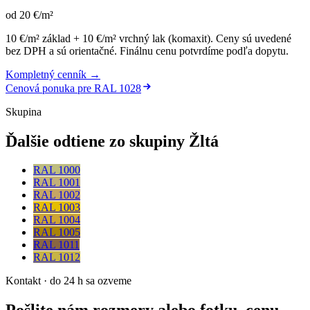
od
20
€
/m²
10 €/m² základ + 10 €/m² vrchný lak (komaxit)
.
Ceny sú uvedené
bez DPH a sú orientačné. Finálnu cenu potvrdíme podľa dopytu.
Kompletný cenník →
Cenová ponuka pre
RAL 1028
Skupina
Ďalšie odtiene zo skupiny Žltá
RAL 1000
RAL 1001
RAL 1002
RAL 1003
RAL 1004
RAL 1005
RAL 1011
RAL 1012
Kontakt · do 24 h sa ozveme