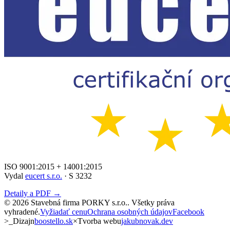
ISO 9001:2015 + 14001:2015
Vydal
eucert s.r.o.
· S 3232
Detaily a PDF →
©
2026
Stavebná firma PORKY s.r.o.
. Všetky práva
vyhradené.
Vyžiadať cenu
Ochrana osobných údajov
Facebook
>_
Dizajn
boostello.sk
×
Tvorba webu
jakubnovak.dev