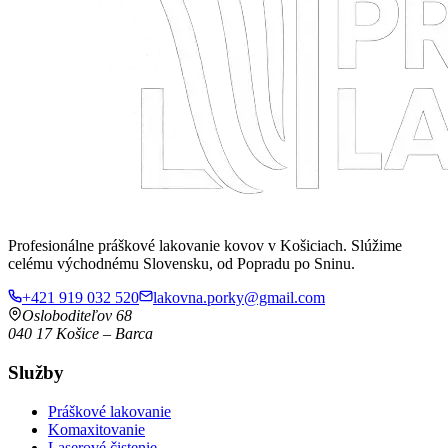
Profesionálne práškové lakovanie kovov v Košiciach. Slúžime
celému východnému Slovensku, od Popradu po Sninu.
+421 919 032 520
lakovna.porky@gmail.com
Osloboditeľov 68
040 17
Košice
–
Barca
Služby
Práškové lakovanie
Komaxitovanie
Laserové čistenie