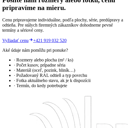
Pošlite nám rozmery alebo fotku, cenu
pripravíme na mieru.
Cenu pripravujeme individuálne, podľa plochy, série, predúpravy a
odtieňa. Pre stálych firemných zákazníkov dohodneme pevné
termíny a sériové ceny.
Vyžiadať cenu
+421 919 032 520
Aké údaje nám pomôžu pri ponuke?
· Rozmery alebo plocha (m² / ks)
· Počet kusov, prípadne séria
· Materiál (oceľ, pozink, hliník…)
· Požadovaný RAL odtieň a typ povrchu
· Fotka aktuálneho stavu, ak je k dispozícii
· Termín, do kedy potrebujete