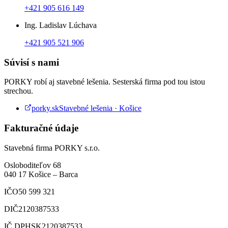
+421 905 616 149
Ing. Ladislav Lúchava
+421 905 521 906
Súvisí s nami
PORKY robí aj stavebné lešenia. Sesterská firma pod tou istou
strechou.
porky.sk
Stavebné lešenia · Košice
Fakturačné údaje
Stavebná firma PORKY s.r.o.
Osloboditeľov 68
040 17
Košice
–
Barca
IČO
50 599 321
DIČ
2120387533
IČ DPH
SK2120387533