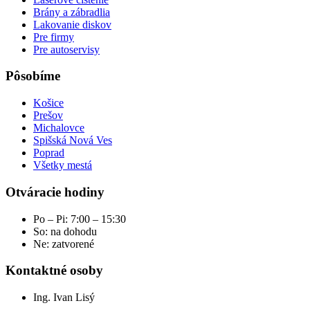
Brány a zábradlia
Lakovanie diskov
Pre firmy
Pre autoservisy
Pôsobíme
Košice
Prešov
Michalovce
Spišská Nová Ves
Poprad
Všetky mestá
Otváracie hodiny
Po – Pi: 7:00 – 15:30
So: na dohodu
Ne: zatvorené
Kontaktné osoby
Ing. Ivan Lisý