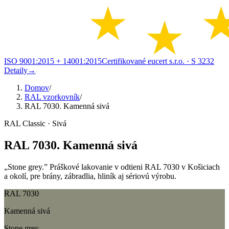
ISO 9001:2015 + 14001:2015
Certifikované eucert s.r.o.
· S 3232
Detaily
→
Domov
/
RAL vzorkovník
/
RAL 7030. Kamenná sivá
RAL Classic · Sivá
RAL 7030. Kamenná sivá
„Stone grey.” Práškové lakovanie v odtieni RAL 7030 v Košiciach
a okolí, pre brány, zábradlia, hliník aj sériovú výrobu.
RAL 7030
Kamenná sivá
Stone grey