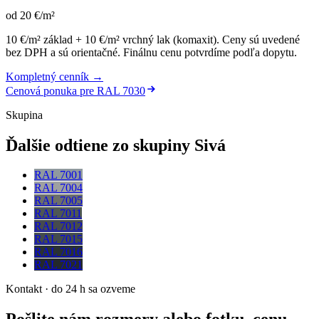
od
20
€
/m²
10 €/m² základ + 10 €/m² vrchný lak (komaxit)
.
Ceny sú uvedené
bez DPH a sú orientačné. Finálnu cenu potvrdíme podľa dopytu.
Kompletný cenník →
Cenová ponuka pre
RAL 7030
Skupina
Ďalšie odtiene zo skupiny Sivá
RAL 7001
RAL 7004
RAL 7005
RAL 7011
RAL 7012
RAL 7015
RAL 7016
RAL 7021
Kontakt · do 24 h sa ozveme