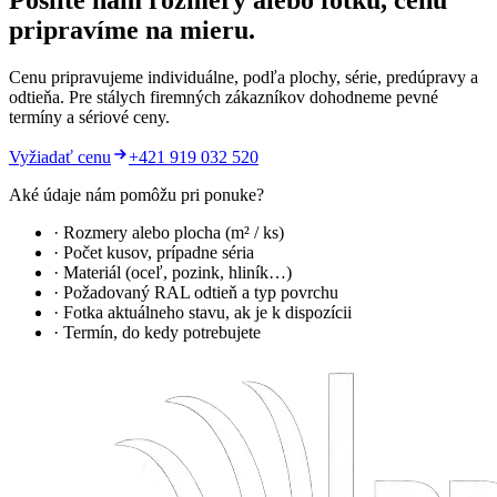
Pošlite nám rozmery alebo fotku, cenu
pripravíme na mieru.
Cenu pripravujeme individuálne, podľa plochy, série, predúpravy a
odtieňa. Pre stálych firemných zákazníkov dohodneme pevné
termíny a sériové ceny.
Vyžiadať cenu
+421 919 032 520
Aké údaje nám pomôžu pri ponuke?
· Rozmery alebo plocha (m² / ks)
· Počet kusov, prípadne séria
· Materiál (oceľ, pozink, hliník…)
· Požadovaný RAL odtieň a typ povrchu
· Fotka aktuálneho stavu, ak je k dispozícii
· Termín, do kedy potrebujete