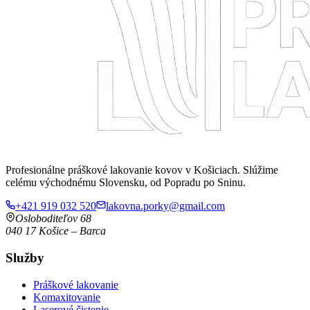
Profesionálne práškové lakovanie kovov v Košiciach. Slúžime
celému východnému Slovensku, od Popradu po Sninu.
+421 919 032 520
lakovna.porky@gmail.com
Osloboditeľov 68
040 17
Košice
–
Barca
Služby
Práškové lakovanie
Komaxitovanie
Laserové čistenie