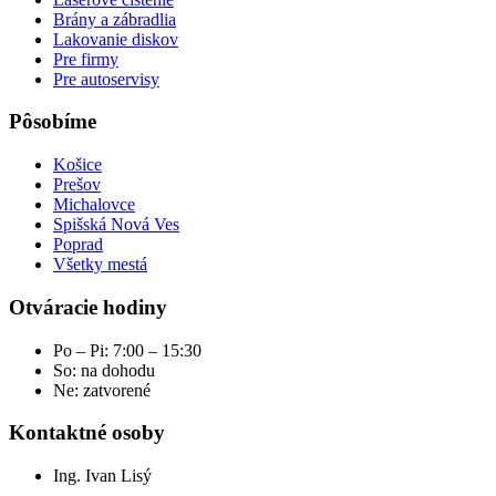
Brány a zábradlia
Lakovanie diskov
Pre firmy
Pre autoservisy
Pôsobíme
Košice
Prešov
Michalovce
Spišská Nová Ves
Poprad
Všetky mestá
Otváracie hodiny
Po – Pi: 7:00 – 15:30
So: na dohodu
Ne: zatvorené
Kontaktné osoby
Ing. Ivan Lisý