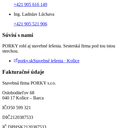
+421 905 616 149
Ing. Ladislav Lúchava
+421 905 521 906
Súvisí s nami
PORKY robí aj stavebné lešenia. Sesterská firma pod tou istou
strechou.
porky.sk
Stavebné lešenia · Košice
Fakturačné údaje
Stavebná firma PORKY s.r.o.
Osloboditeľov 68
040 17
Košice
–
Barca
IČO
50 599 321
DIČ
2120387533
IČ DPH
SK2120387533