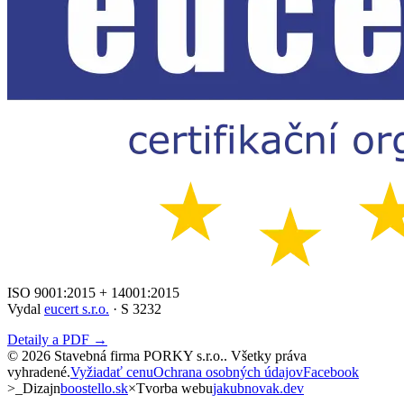
ISO 9001:2015 + 14001:2015
Vydal
eucert s.r.o.
· S 3232
Detaily a PDF →
©
2026
Stavebná firma PORKY s.r.o.
. Všetky práva
vyhradené.
Vyžiadať cenu
Ochrana osobných údajov
Facebook
>_
Dizajn
boostello.sk
×
Tvorba webu
jakubnovak.dev