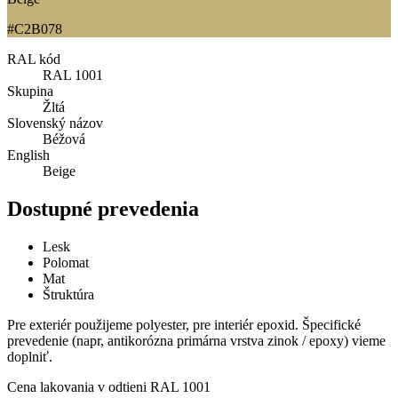
#C2B078
RAL kód
RAL 1001
Skupina
Žltá
Slovenský názov
Béžová
English
Beige
Dostupné prevedenia
Lesk
Polomat
Mat
Štruktúra
Pre exteriér použijeme polyester, pre interiér epoxid. Špecifické
prevedenie (napr, antikorózna primárna vrstva zinok / epoxy) vieme
doplniť.
Cena lakovania v odtieni
RAL 1001