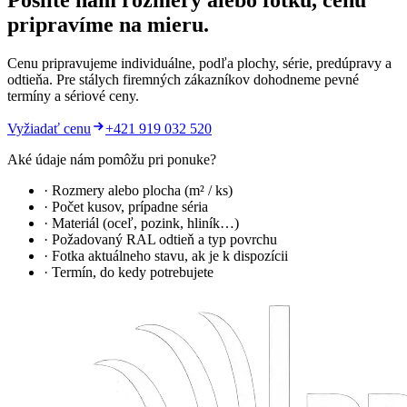
Pošlite nám rozmery alebo fotku, cenu
pripravíme na mieru.
Cenu pripravujeme individuálne, podľa plochy, série, predúpravy a
odtieňa. Pre stálych firemných zákazníkov dohodneme pevné
termíny a sériové ceny.
Vyžiadať cenu
+421 919 032 520
Aké údaje nám pomôžu pri ponuke?
· Rozmery alebo plocha (m² / ks)
· Počet kusov, prípadne séria
· Materiál (oceľ, pozink, hliník…)
· Požadovaný RAL odtieň a typ povrchu
· Fotka aktuálneho stavu, ak je k dispozícii
· Termín, do kedy potrebujete