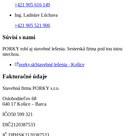
+421 905 616 149
Ing. Ladislav Lúchava
+421 905 521 906
Súvisí s nami
PORKY robí aj stavebné lešenia. Sesterská firma pod tou istou
strechou.
porky.sk
Stavebné lešenia · Košice
Fakturačné údaje
Stavebná firma PORKY s.r.o.
Osloboditeľov 68
040 17
Košice
–
Barca
IČO
50 599 321
DIČ
2120387533
IČ DPH
SK2120387533