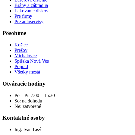
Brány a zábradlia
Lakovanie diskov
Pre firmy
Pre autoservisy
Pôsobíme
Košice
Prešov
Michalovce
Spišská Nová Ves
Poprad
Všetky mestá
Otváracie hodiny
Po – Pi: 7:00 – 15:30
So: na dohodu
Ne: zatvorené
Kontaktné osoby
Ing. Ivan Lisý