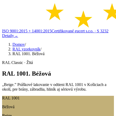
ISO 9001:2015 + 14001:2015
Certifikované eucert s.r.o.
· S 3232
Detaily
→
Domov
/
RAL vzorkovník
/
RAL 1001. Béžová
RAL Classic · Žltá
RAL 1001. Béžová
„Beige.” Práškové lakovanie v odtieni RAL 1001 v Košiciach a
okolí, pre brány, zábradlia, hliník aj sériovú výrobu.
RAL 1001
Béžová
Beige