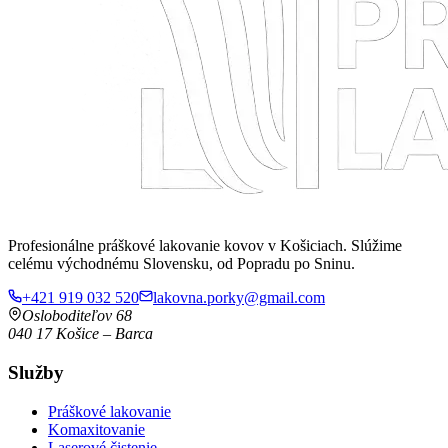
Profesionálne práškové lakovanie kovov v Košiciach. Slúžime
celému východnému Slovensku, od Popradu po Sninu.
+421 919 032 520
lakovna.porky@gmail.com
Osloboditeľov 68
040 17
Košice
–
Barca
Služby
Práškové lakovanie
Komaxitovanie
Laserové čistenie