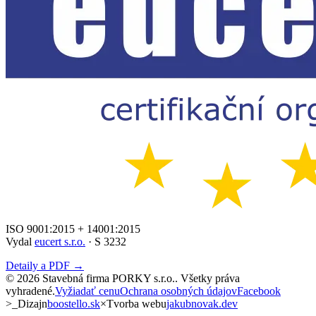
ISO 9001:2015 + 14001:2015
Vydal
eucert s.r.o.
· S 3232
Detaily a PDF →
©
2026
Stavebná firma PORKY s.r.o.
. Všetky práva
vyhradené.
Vyžiadať cenu
Ochrana osobných údajov
Facebook
>_
Dizajn
boostello.sk
×
Tvorba webu
jakubnovak.dev