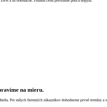
DPH a sú orientačné. Finálnu cenu potvrdíme podľa dopytu.
ipravíme na mieru.
dtieňa. Pre stálych firemných zákazníkov dohodneme pevné termíny a s