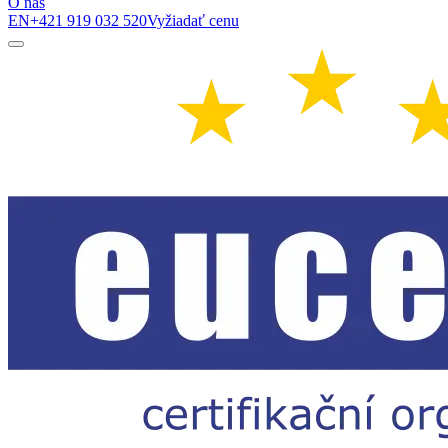
O nás
EN
+421 919 032 520
Vyžiadať cenu