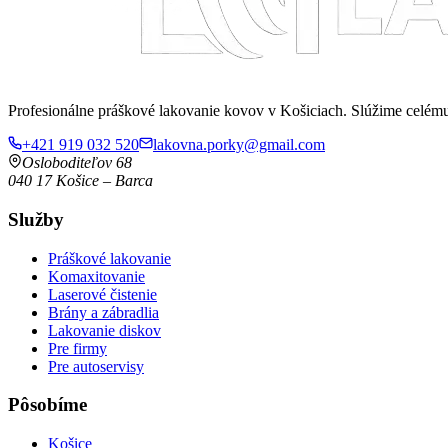
Profesionálne práškové lakovanie kovov v Košiciach. Slúžime celé
+421 919 032 520
lakovna.porky@gmail.com
Osloboditeľov 68
040 17
Košice
–
Barca
Služby
Práškové lakovanie
Komaxitovanie
Laserové čistenie
Brány a zábradlia
Lakovanie diskov
Pre firmy
Pre autoservisy
Pôsobíme
Košice