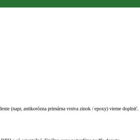
edenie (napr, antikorózna primárna vrstva zinok / epoxy) vieme doplniť.