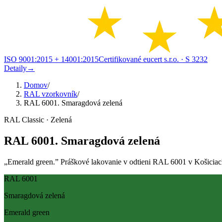
ISO 9001:2015 + 14001:2015
Certifikované eucert s.r.o.
· S 3232
Detaily
→
Domov
/
RAL vzorkovník
/
RAL 6001. Smaragdová zelená
RAL Classic · Zelená
RAL 6001. Smaragdová zelená
„Emerald green.” Práškové lakovanie v odtieni RAL 6001 v Košiciach a
RAL 6001
Smaragdová zelená
Emerald green