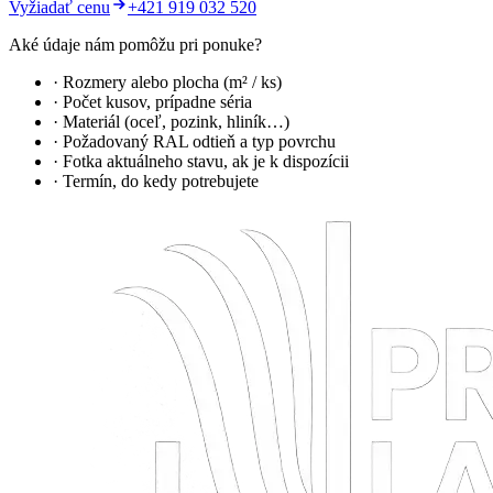
Vyžiadať cenu
+421 919 032 520
Aké údaje nám pomôžu pri ponuke?
· Rozmery alebo plocha (m² / ks)
· Počet kusov, prípadne séria
· Materiál (oceľ, pozink, hliník…)
· Požadovaný RAL odtieň a typ povrchu
· Fotka aktuálneho stavu, ak je k dispozícii
· Termín, do kedy potrebujete