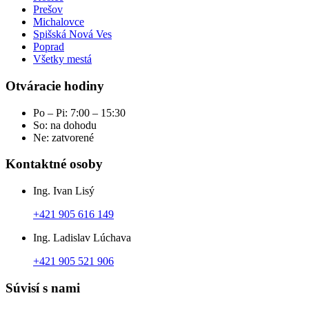
Prešov
Michalovce
Spišská Nová Ves
Poprad
Všetky mestá
Otváracie hodiny
Po – Pi: 7:00 – 15:30
So: na dohodu
Ne: zatvorené
Kontaktné osoby
Ing. Ivan Lisý
+421 905 616 149
Ing. Ladislav Lúchava
+421 905 521 906
Súvisí s nami