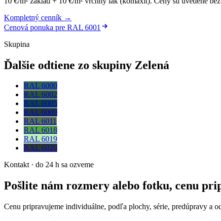
10 €/m² základ + 10 €/m² vrchný lak (komaxit)
.
Ceny sú uvedené bez 
Kompletný cenník →
Cenová ponuka pre
RAL 6001
Skupina
Ďalšie odtiene zo skupiny Zelená
RAL 6000
RAL 6002
RAL 6005
RAL 6009
RAL 6011
RAL 6018
RAL 6019
RAL 6020
Kontakt · do 24 h sa ozveme
Pošlite nám rozmery alebo fotku, cenu pr
Cenu pripravujeme individuálne, podľa plochy, série, predúpravy a o