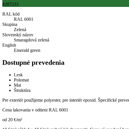
#287233
RAL kód
RAL 6001
Skupina
Zelená
Slovenský názov
Smaragdová zelená
English
Emerald green
Dostupné prevedenia
Lesk
Polomat
Mat
Štruktúra
Pre exteriér použijeme polyester, pre interiér epoxid. Špecifické prev
Cena lakovania v odtieni
RAL 6001
od
20
€
/m²