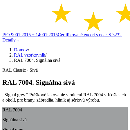
ISO 9001:2015 + 14001:2015
Certifikované eucert s.r.o.
· S 3232
Detaily
→
Domov
/
RAL vzorkovník
/
RAL 7004. Signálna sivá
RAL Classic · Sivá
RAL 7004. Signálna sivá
„Signal grey.” Práškové lakovanie v odtieni RAL 7004 v Košiciach
a okolí, pre brány, zábradlia, hliník aj sériovú výrobu.
RAL 7004
Signálna sivá
Signal grey