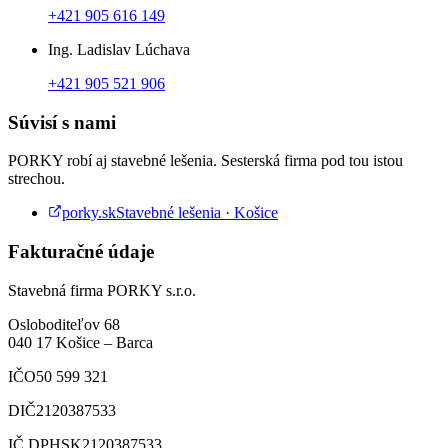
+421 905 616 149
Ing. Ladislav Lúchava
+421 905 521 906
Súvisí s nami
PORKY robí aj stavebné lešenia. Sesterská firma pod tou istou
strechou.
porky.sk
Stavebné lešenia · Košice
Fakturačné údaje
Stavebná firma PORKY s.r.o.
Osloboditeľov 68
040 17
Košice
–
Barca
IČO
50 599 321
DIČ
2120387533
IČ DPH
SK2120387533