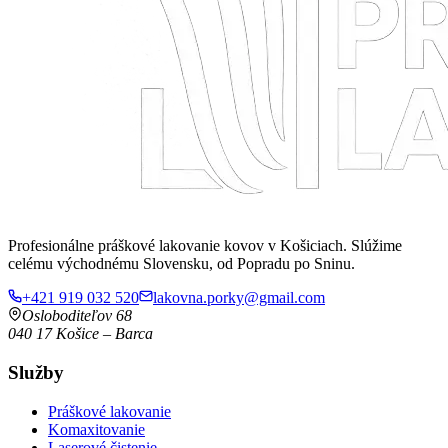
Profesionálne práškové lakovanie kovov v Košiciach. Slúžime
celému východnému Slovensku, od Popradu po Sninu.
+421 919 032 520
lakovna.porky@gmail.com
Osloboditeľov 68
040 17
Košice
–
Barca
Služby
Práškové lakovanie
Komaxitovanie
Laserové čistenie