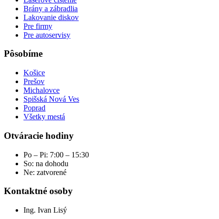
Brány a zábradlia
Lakovanie diskov
Pre firmy
Pre autoservisy
Pôsobíme
Košice
Prešov
Michalovce
Spišská Nová Ves
Poprad
Všetky mestá
Otváracie hodiny
Po – Pi: 7:00 – 15:30
So: na dohodu
Ne: zatvorené
Kontaktné osoby
Ing. Ivan Lisý