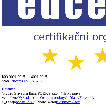
ISO 9001:2015 + 14001:2015
Vydal
eucert s.r.o.
· S 3232
Detaily a PDF →
©
2026
Stavebná firma PORKY s.r.o.
. Všetky práva
vyhradené.
Vyžiadať cenu
Ochrana osobných údajov
Facebook
>_
Dizajn
boostello.sk
×
Tvorba webu
jakubnovak.dev