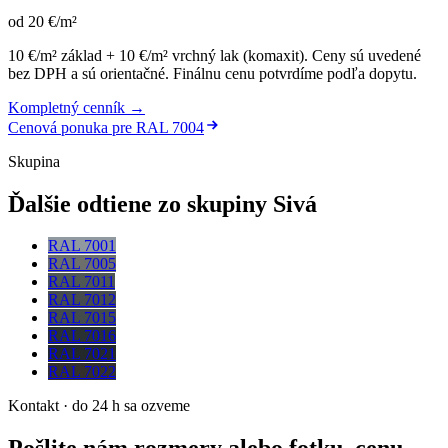
od
20
€
/m²
10 €/m² základ + 10 €/m² vrchný lak (komaxit)
.
Ceny sú uvedené
bez DPH a sú orientačné. Finálnu cenu potvrdíme podľa dopytu.
Kompletný cenník →
Cenová ponuka pre
RAL 7004
Skupina
Ďalšie odtiene zo skupiny Sivá
RAL 7001
RAL 7005
RAL 7011
RAL 7012
RAL 7015
RAL 7016
RAL 7021
RAL 7022
Kontakt · do 24 h sa ozveme