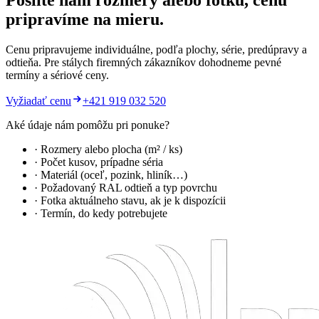
Pošlite nám rozmery alebo fotku, cenu
pripravíme na mieru.
Cenu pripravujeme individuálne, podľa plochy, série, predúpravy a
odtieňa. Pre stálych firemných zákazníkov dohodneme pevné
termíny a sériové ceny.
Vyžiadať cenu
+421 919 032 520
Aké údaje nám pomôžu pri ponuke?
· Rozmery alebo plocha (m² / ks)
· Počet kusov, prípadne séria
· Materiál (oceľ, pozink, hliník…)
· Požadovaný RAL odtieň a typ povrchu
· Fotka aktuálneho stavu, ak je k dispozícii
· Termín, do kedy potrebujete