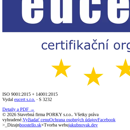
ISO 9001:2015 + 14001:2015
Vydal
eucert s.r.o.
· S 3232
Detaily a PDF →
©
2026
Stavebná firma PORKY s.r.o.
. Všetky práva
vyhradené.
Vyžiadať cenu
Ochrana osobných údajov
Facebook
>_
Dizajn
boostello.sk
×
Tvorba webu
jakubnovak.dev