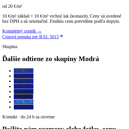
od
20
€
/m²
10 €/m² základ + 10 €/m² vrchný lak (komaxit)
.
Ceny sú uvedené
bez DPH a sú orientačné. Finálnu cenu potvrdíme podľa dopytu.
Kompletný cenník →
Cenová ponuka pre
RAL 5015
Skupina
Ďalšie odtiene zo skupiny Modrá
RAL 5000
RAL 5002
RAL 5003
RAL 5005
RAL 5010
RAL 5011
RAL 5012
RAL 5013
Kontakt · do 24 h sa ozveme