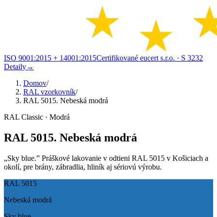
ISO 9001:2015 + 14001:2015
Certifikované eucert s.r.o.
· S 3232
Detaily
→
Domov
/
RAL vzorkovník
/
RAL 5015. Nebeská modrá
RAL Classic · Modrá
RAL 5015. Nebeská modrá
„Sky blue.” Práškové lakovanie v odtieni RAL 5015 v Košiciach a
okolí, pre brány, zábradlia, hliník aj sériovú výrobu.
RAL 5015
Nebeská modrá
Sky blue