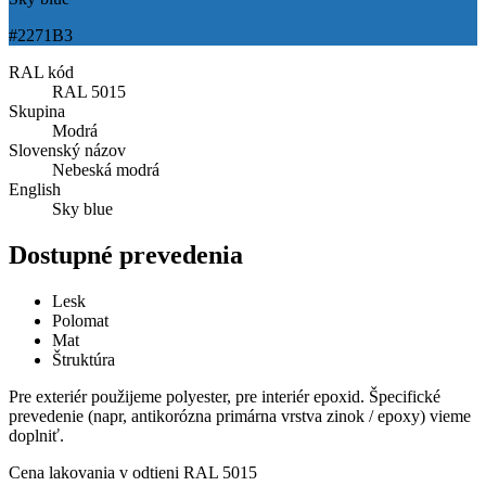
#2271B3
RAL kód
RAL 5015
Skupina
Modrá
Slovenský názov
Nebeská modrá
English
Sky blue
Dostupné prevedenia
Lesk
Polomat
Mat
Štruktúra
Pre exteriér použijeme polyester, pre interiér epoxid. Špecifické
prevedenie (napr, antikorózna primárna vrstva zinok / epoxy) vieme
doplniť.
Cena lakovania v odtieni
RAL 5015