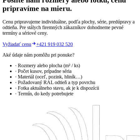
Pošlite nám rozmery alebo fotku, cenu
pripravíme na mieru.
Cenu pripravujeme individuálne, podľa plochy, série, predúpravy a
odtieňa. Pre stálych firemných zákazníkov dohodneme pevné
termíny a sériové ceny.
Vyžiadať cenu
+421 919 032 520
Aké údaje nám pomôžu pri ponuke?
· Rozmery alebo plocha (m² / ks)
· Počet kusov, prípadne séria
· Materiál (oceľ, pozink, hliník…)
· Požadovaný RAL odtieň a typ povrchu
· Fotka aktuálneho stavu, ak je k dispozícii
· Termín, do kedy potrebujete