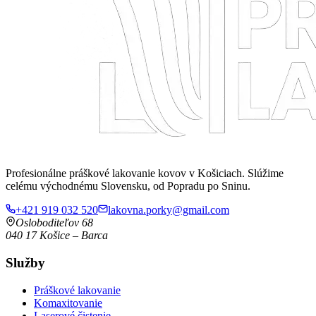
Profesionálne práškové lakovanie kovov v Košiciach. Slúžime
celému východnému Slovensku, od Popradu po Sninu.
+421 919 032 520
lakovna.porky@gmail.com
Osloboditeľov 68
040 17
Košice
–
Barca
Služby
Práškové lakovanie
Komaxitovanie
Laserové čistenie