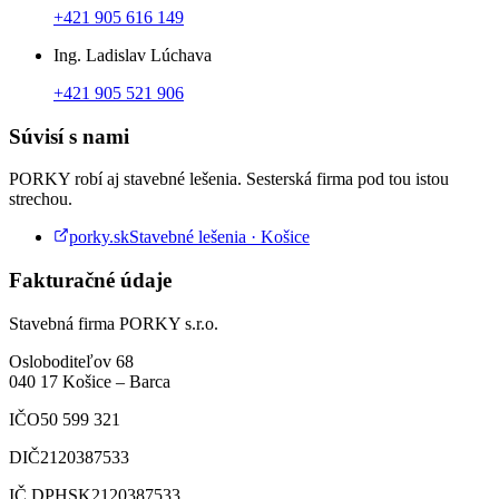
+421 905 616 149
Ing. Ladislav Lúchava
+421 905 521 906
Súvisí s nami
PORKY robí aj stavebné lešenia. Sesterská firma pod tou istou
strechou.
porky.sk
Stavebné lešenia · Košice
Fakturačné údaje
Stavebná firma PORKY s.r.o.
Osloboditeľov 68
040 17
Košice
–
Barca
IČO
50 599 321
DIČ
2120387533
IČ DPH
SK2120387533