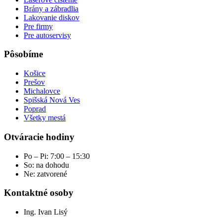
Brány a zábradlia
Lakovanie diskov
Pre firmy
Pre autoservisy
Pôsobíme
Košice
Prešov
Michalovce
Spišská Nová Ves
Poprad
Všetky mestá
Otváracie hodiny
Po – Pi: 7:00 – 15:30
So: na dohodu
Ne: zatvorené
Kontaktné osoby
Ing. Ivan Lisý