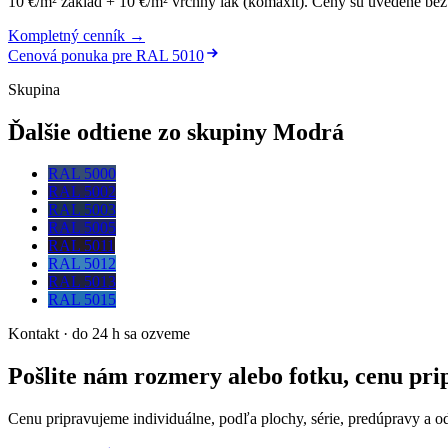
10 €/m² základ + 10 €/m² vrchný lak (komaxit)
.
Ceny sú uvedené bez 
Kompletný cenník →
Cenová ponuka pre
RAL 5010
Skupina
Ďalšie odtiene zo skupiny Modrá
RAL 5000
RAL 5002
RAL 5003
RAL 5005
RAL 5011
RAL 5012
RAL 5013
RAL 5015
Kontakt · do 24 h sa ozveme
Pošlite nám rozmery alebo fotku, cenu pr
Cenu pripravujeme individuálne, podľa plochy, série, predúpravy a o