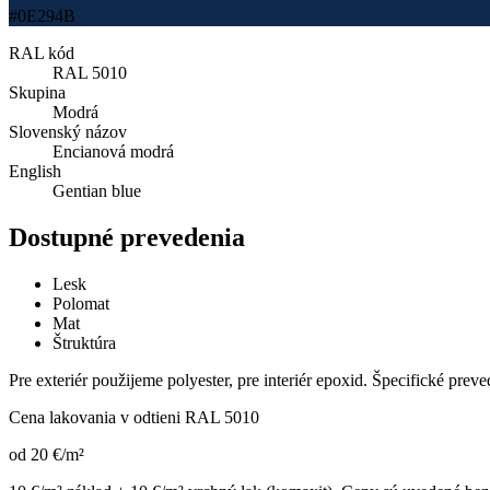
#0E294B
RAL kód
RAL 5010
Skupina
Modrá
Slovenský názov
Encianová modrá
English
Gentian blue
Dostupné prevedenia
Lesk
Polomat
Mat
Štruktúra
Pre exteriér použijeme polyester, pre interiér epoxid. Špecifické prev
Cena lakovania v odtieni
RAL 5010
od
20
€
/m²