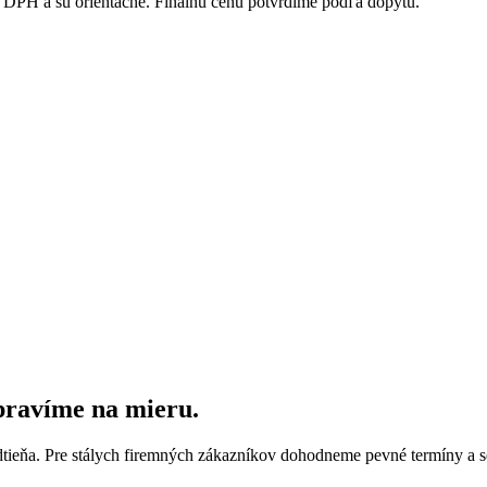
DPH a sú orientačné. Finálnu cenu potvrdíme podľa dopytu.
ipravíme na mieru.
dtieňa. Pre stálych firemných zákazníkov dohodneme pevné termíny a s