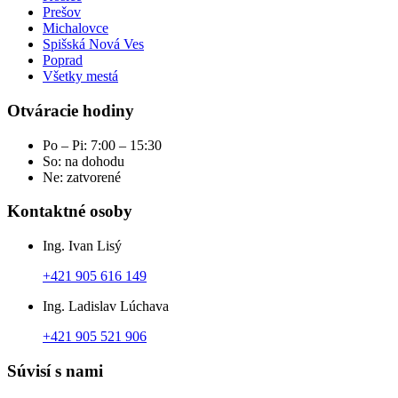
Prešov
Michalovce
Spišská Nová Ves
Poprad
Všetky mestá
Otváracie hodiny
Po – Pi: 7:00 – 15:30
So: na dohodu
Ne: zatvorené
Kontaktné osoby
Ing. Ivan Lisý
+421 905 616 149
Ing. Ladislav Lúchava
+421 905 521 906
Súvisí s nami