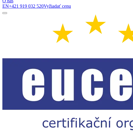
O nás
EN
+421 919 032 520
Vyžiadať cenu