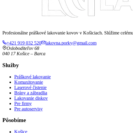
Profesionálne práškové lakovanie kovov v Košiciach. Slúžime celé
+421 919 032 520
lakovna.porky@gmail.com
Osloboditeľov 68
040 17
Košice
–
Barca
Služby
Práškové lakovanie
Komaxitovanie
Laserové čistenie
Brány a zábradlia
Lakovanie diskov
Pre firmy
Pre autoservisy
Pôsobíme
Košice