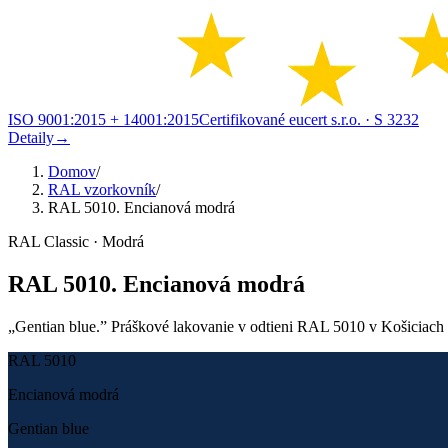
ISO 9001:2015 + 14001:2015
Certifikované eucert s.r.o.
· S 3232
Detaily
→
Domov
/
RAL vzorkovník
/
RAL 5010. Encianová modrá
RAL Classic · Modrá
RAL 5010. Encianová modrá
„Gentian blue.” Práškové lakovanie v odtieni RAL 5010 v Košiciach a o
RAL 5010
Encianová modrá
Gentian blue