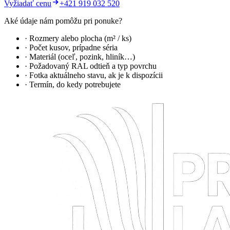
Vyžiadať cenu
+421 919 032 520
Aké údaje nám pomôžu pri ponuke?
· Rozmery alebo plocha (m² / ks)
· Počet kusov, prípadne séria
· Materiál (oceľ, pozink, hliník…)
· Požadovaný RAL odtieň a typ povrchu
· Fotka aktuálneho stavu, ak je k dispozícii
· Termín, do kedy potrebujete