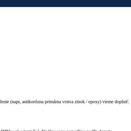
edenie (napr, antikorózna primárna vrstva zinok / epoxy) vieme doplniť.