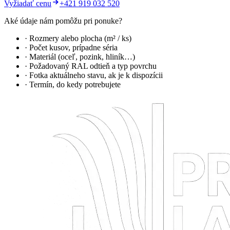
Vyžiadať cenu
+421 919 032 520
Aké údaje nám pomôžu pri ponuke?
· Rozmery alebo plocha (m² / ks)
· Počet kusov, prípadne séria
· Materiál (oceľ, pozink, hliník…)
· Požadovaný RAL odtieň a typ povrchu
· Fotka aktuálneho stavu, ak je k dispozícii
· Termín, do kedy potrebujete