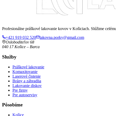
Profesionálne práškové lakovanie kovov v Košiciach. Slúžime celé
+421 919 032 520
lakovna.porky@gmail.com
Osloboditeľov 68
040 17
Košice
–
Barca
Služby
Práškové lakovanie
Komaxitovanie
Laserové čistenie
Brány a zábradlia
Lakovanie diskov
Pre firmy
Pre autoservisy
Pôsobíme
Košice