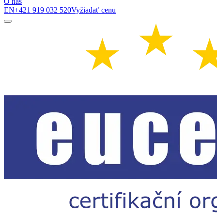
O nás
EN
+421 919 032 520
Vyžiadať cenu