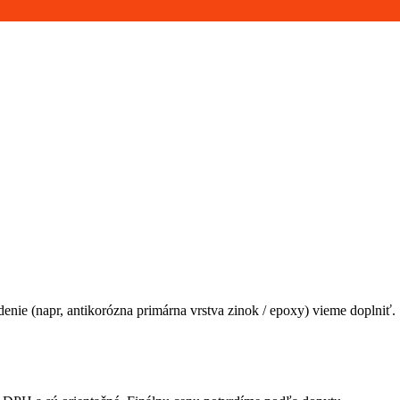
edenie (napr, antikorózna primárna vrstva zinok / epoxy) vieme doplniť.