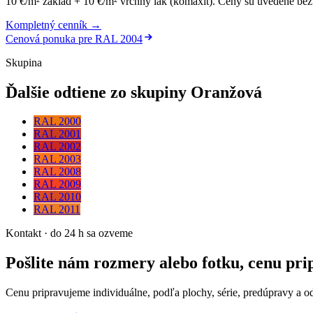
10 €/m² základ + 10 €/m² vrchný lak (komaxit)
.
Ceny sú uvedené bez 
Kompletný cenník →
Cenová ponuka pre
RAL 2004
Skupina
Ďalšie odtiene zo skupiny Oranžová
RAL 2000
RAL 2001
RAL 2002
RAL 2003
RAL 2008
RAL 2009
RAL 2010
RAL 2011
Kontakt · do 24 h sa ozveme
Pošlite nám rozmery alebo fotku, cenu pr
Cenu pripravujeme individuálne, podľa plochy, série, predúpravy a o