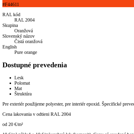
#F44611
RAL kód
RAL 2004
Skupina
Oranžová
Slovenský názov
Čistá oranžová
English
Pure orange
Dostupné prevedenia
Lesk
Polomat
Mat
Štruktúra
Pre exteriér použijeme polyester, pre interiér epoxid. Špecifické prev
Cena lakovania v odtieni
RAL 2004
od
20
€
/m²