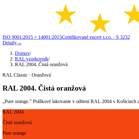
ISO 9001:2015 + 14001:2015
Certifikované eucert s.r.o.
· S 3232
Detaily
→
Domov
/
RAL vzorkovník
/
RAL 2004. Čistá oranžová
RAL Classic · Oranžová
RAL 2004. Čistá oranžová
„Pure orange.” Práškové lakovanie v odtieni RAL 2004 v Košiciach a o
RAL 2004
Čistá oranžová
Pure orange