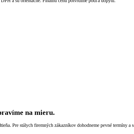
DPH a sú orientačné. Finálnu cenu potvrdíme podľa dopytu.
ipravíme na mieru.
dtieňa. Pre stálych firemných zákazníkov dohodneme pevné termíny a s