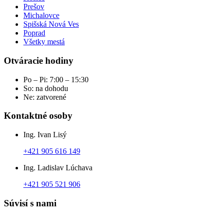
Prešov
Michalovce
Spišská Nová Ves
Poprad
Všetky mestá
Otváracie hodiny
Po – Pi: 7:00 – 15:30
So: na dohodu
Ne: zatvorené
Kontaktné osoby
Ing. Ivan Lisý
+421 905 616 149
Ing. Ladislav Lúchava
+421 905 521 906
Súvisí s nami