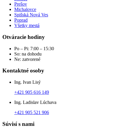
Prešov
Michalovce
Spišská Nová Ves
Poprad
Všetky mestá
Otváracie hodiny
Po – Pi: 7:00 – 15:30
So: na dohodu
Ne: zatvorené
Kontaktné osoby
Ing. Ivan Lisý
+421 905 616 149
Ing. Ladislav Lúchava
+421 905 521 906
Súvisí s nami