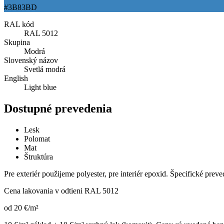
#3B83BD
RAL kód
RAL 5012
Skupina
Modrá
Slovenský názov
Svetlá modrá
English
Light blue
Dostupné prevedenia
Lesk
Polomat
Mat
Štruktúra
Pre exteriér použijeme polyester, pre interiér epoxid. Špecifické prev
Cena lakovania v odtieni
RAL 5012
od
20
€
/m²