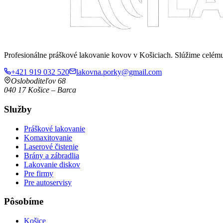
Profesionálne práškové lakovanie kovov v Košiciach. Slúžime celé
+421 919 032 520
lakovna.porky@gmail.com
Osloboditeľov 68
040 17
Košice
–
Barca
Služby
Práškové lakovanie
Komaxitovanie
Laserové čistenie
Brány a zábradlia
Lakovanie diskov
Pre firmy
Pre autoservisy
Pôsobíme
Košice