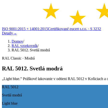
ISO 9001:2015 + 14001:2015
Certifikované eucert s.r.o.
· S 3232
Detaily
→
Domov
/
RAL vzorkovník
/
RAL 5012. Svetlá modrá
RAL Classic · Modrá
RAL 5012. Svetlá modrá
„Light blue.” Práškové lakovanie v odtieni RAL 5012 v Košiciach a oko
RAL 5012
Svetlá modrá
Light blue