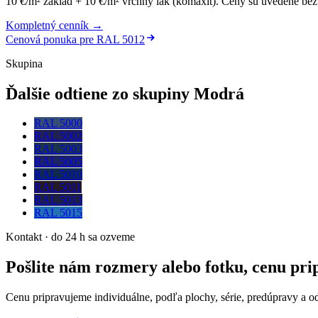
10 €/m² základ + 10 €/m² vrchný lak (komaxit)
.
Ceny sú uvedené bez 
Kompletný cenník →
Cenová ponuka pre
RAL 5012
Skupina
Ďalšie odtiene zo skupiny Modrá
RAL 5000
RAL 5002
RAL 5003
RAL 5005
RAL 5010
RAL 5011
RAL 5013
RAL 5015
Kontakt · do 24 h sa ozveme
Pošlite nám rozmery alebo fotku, cenu pr
Cenu pripravujeme individuálne, podľa plochy, série, predúpravy a o