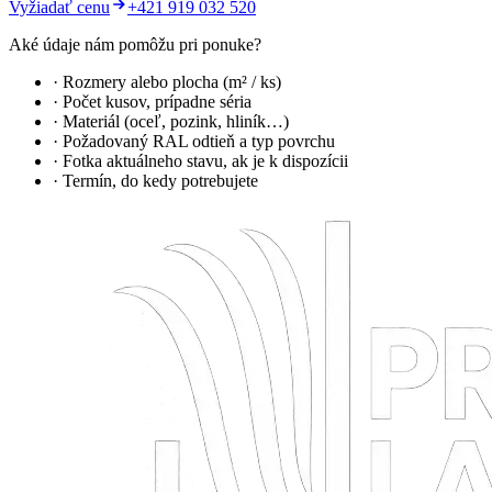
Vyžiadať cenu
+421 919 032 520
Aké údaje nám pomôžu pri ponuke?
· Rozmery alebo plocha (m² / ks)
· Počet kusov, prípadne séria
· Materiál (oceľ, pozink, hliník…)
· Požadovaný RAL odtieň a typ povrchu
· Fotka aktuálneho stavu, ak je k dispozícii
· Termín, do kedy potrebujete