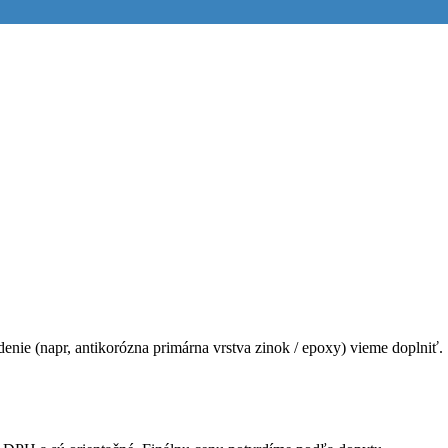
edenie (napr, antikorózna primárna vrstva zinok / epoxy) vieme doplniť.