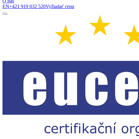
O nás
EN
+421 919 032 520
Vyžiadať cenu