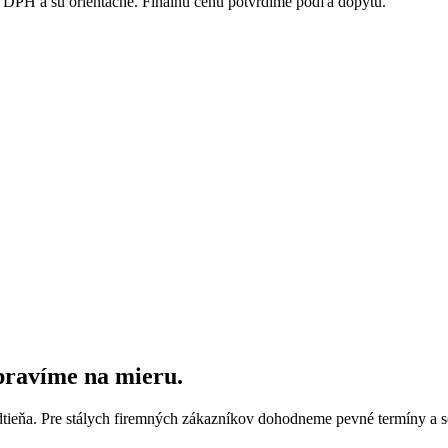
DPH a sú orientačné. Finálnu cenu potvrdíme podľa dopytu.
ipravíme na mieru.
dtieňa. Pre stálych firemných zákazníkov dohodneme pevné termíny a s